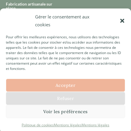
Fabrication artisanale sur
place
Gérer le consentement aux
65 rue du port à Lorient
cookies
Mardi : 10h-12h30 I 13h30-
18h30
Pour offrir les meilleures expériences, nous utilisons des technologies
Mercredi : 10h-12h30 I 13h30-
telles que les cookies pour stocker et/ou accéder aux informations des
18h30
appareils. Le fait de consentir à ces technologies nous permettra de
traiter des données telles que le comportement de navigation ou les ID
Jeudi : 10h-12h30 I 13h30-
uniques sur ce site. Le fait de ne pas consentir ou de retirer son
18h30
consentement peut avoir un effet négatif sur certaines caractéristiques
et fonctions.
Vendredi : 10h-12h30 I 13h30-
18h30
Samedi : 10h-12h30 I 14h-
Accepter
18h00
Refuser
Voir les préférences
Politique de cookies
Mentions légales
Mentions légales