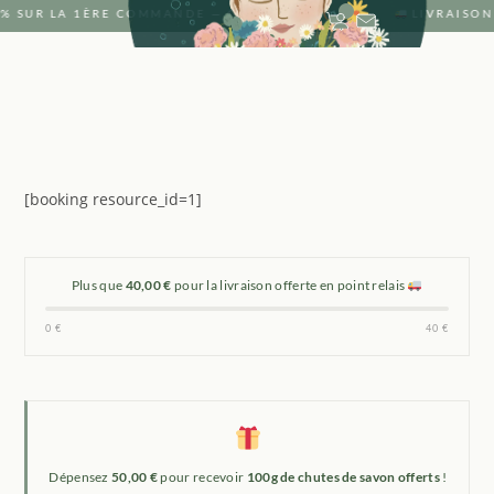
0% SUR LA 1ÈRE COMMANDE — CODE : SAVON ·
LIVRAISON
[booking resource_id=1]
Plus que
40,00 €
pour la livraison offerte en point relais
0 €
40 €
Dépensez
50,00 €
pour recevoir
100g de chutes de savon offerts
!