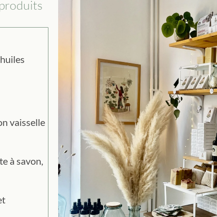
produits
huiles
on vaisselle
te à savon,
et