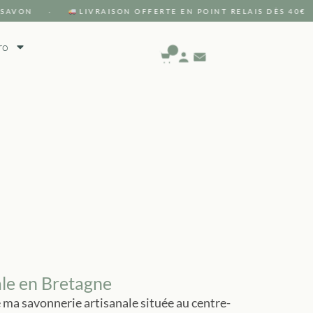
AVON ·
LIVRAISON OFFERTE EN POINT RELAIS DÈS 40€ ·
ro
ale en Bretagne
 ma savonnerie artisanale située au centre-