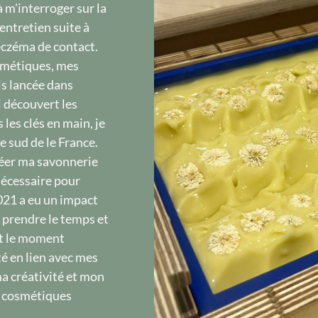
à m'interroger sur la
entretien suite à
eczéma de contact.
smétiques, mes
is lancée dans
i découvert les
 les clés en main, je
e sud de le France.
réer ma savonnerie
nécessaire pour
021 a eu un impact
 à prendre le temps et
it le moment
té en lien avec mes
ma créativité et mon
s cosmétiques