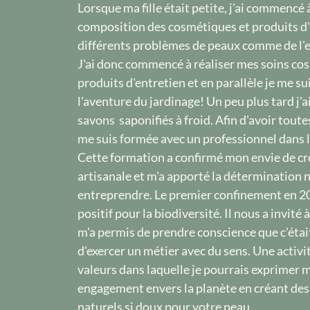
Lorsque ma fille était petite, j'ai commencé 
composition des cosmétiques et produits d'
différents problèmes de peaux comme de l'
J'ai donc commencé à réaliser mes soins co
produits d'entretien et en parallèle je me su
l'aventure du jardinage! Un peu plus tard j'a
savons saponifiés à froid. Afin d'avoir toutes
me suis formée avec un professionnel dans l
Cette formation a confirmé mon envie de c
artisanale et m'a apporté la détermination 
entreprendre. Le premier confinement en 2
positif pour la biodiversité. Il nous a invité
m'a permis de prendre conscience que c'éta
d'exercer un métier avec du sens. Une activi
valeurs dans laquelle je pourrais exprimer 
engagement envers la planète en créant de
naturels si doux pour votre peau.