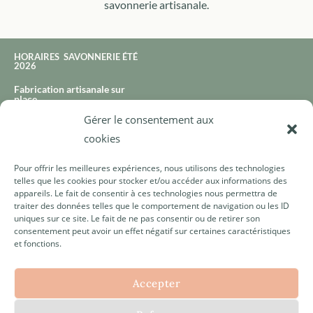
savonnerie artisanale.
HORAIRES SAVONNERIE ÉTÉ
2026
Fabrication artisanale sur
place
Gérer le consentement aux
65 rue du port à Lorient
cookies
Mardi : 10h-12h30 I 13h30-
18h30
Pour offrir les meilleures expériences, nous utilisons des technologies
Mercredi : 10h-12h30 I 13h30-
telles que les cookies pour stocker et/ou accéder aux informations des
18h30
appareils. Le fait de consentir à ces technologies nous permettra de
traiter des données telles que le comportement de navigation ou les ID
Jeudi : 10h-12h30 I 13h30-
uniques sur ce site. Le fait de ne pas consentir ou de retirer son
18h30
consentement peut avoir un effet négatif sur certaines caractéristiques
et fonctions.
Vendredi : 10h-12h30 I 13h30-
18h30
Samedi : 10h-12h30 I 14h-
Accepter
18h00