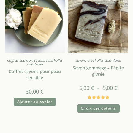
Coffrets cadeaux
,
savons sans huiles
savons avec huiles essentielles
essentielles
Savon gommage – Pépite
Coffret savons pour peau
givrée
sensible
5,00
€
–
9,00
€
30,00
€
Ajouter au panier
Note
5.00
Choix des options
sur 5