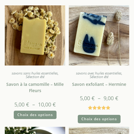
savons sans huiles essentielles
,
savons avec huiles essentielles
,
Sélection été
Sélection été
Savon à la camomille – Mille
Savon exfoliant – Hermine
Fleurs
5,00
€
–
9,00
€
5,00
€
–
10,00
€
Note
5.00
Choix des options
Choix des options
sur 5