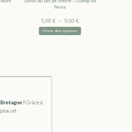
Fleurs
Savon au lait de chèvre – Champ de
fleurs
5,00
€
–
9,00
€
Choix des options
 Bretagne !
Grâce à
 peau et