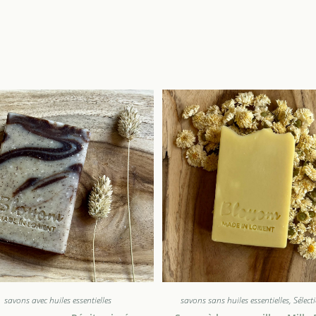
savons avec huiles essentielles
savons sans huiles essentielles
,
Sélect