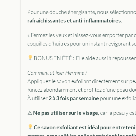
Pour une douche énergisante, nous sélectionn
rafraîchissantes et anti-inflammatoires
.
« Fermez les yeux et laissez-vous emporter par des
coquilles d’huîtres pour un instant revigorant s
BONUS EN ÉTÉ : Elle aide aussi à repousser 
Comment utiliser Hermine ?
Appliquez le savon exfoliant directement sur 
Rincez abondamment et profitez d’une peau dou
À utiliser
2 à 3 fois par semaine
pour une exfolia
⚠
Ne pas utiliser sur le visage
, car la peau y es
Ce savon exfoliant est idéal pour entretenir 
mortes, assouplit les poils et prévient les poi