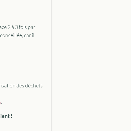
ce 2 à 3 fois par
onseillée, car il
orisation des déchets
n
.
ient !