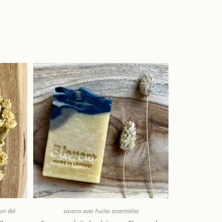
ion été
savons avec huiles essentielles