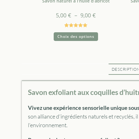
Savon naturel à l’huile d’abricot
Sav
5,00
€
–
9,00
€
Note
5.00
Choix des options
sur 5
DESCRIPTIO
Savon exfoliant aux coquilles d’huît
Vivez une expérience sensorielle unique sous 
son alliance d’ingrédients naturels et recyclés, 
l’environnement.