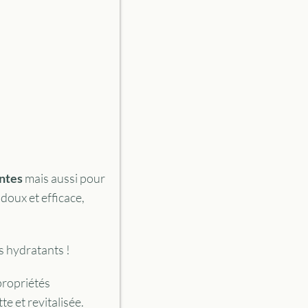
antes
mais aussi pour
doux et efficace,
ns hydratants !
propriétés
te et revitalisée.