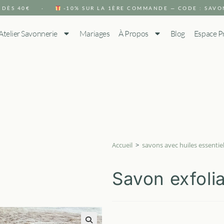
DÈS 40€ ·
-10% SUR LA 1ÈRE COMMANDE — CODE : SAVO
Atelier Savonnerie
Mariages
À Propos
Blog
Espace P
Accueil
>
savons avec huiles essentiel
Savon exfoli