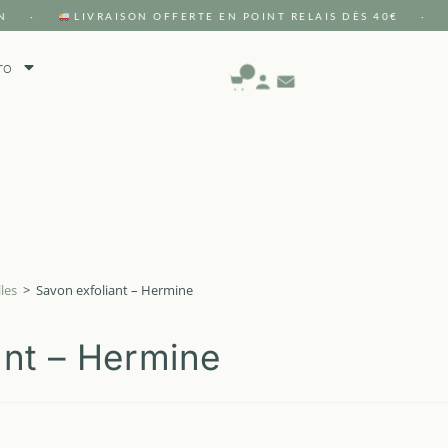
N ·
LIVRAISON OFFERTE EN POINT RELAIS DÈS 40€ ·
ro
les
>
Savon exfoliant – Hermine
ant – Hermine