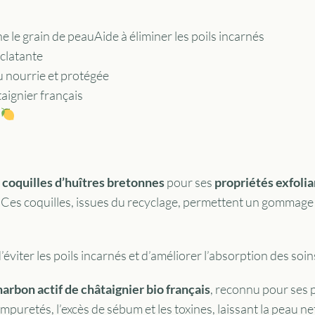
ne le grain de peauAide à éliminer les poils incarnés
éclatante
 nourrie et protégée
aignier français
s
 coquilles d’huîtres bretonnes
pour ses
propriétés exfoli
Ces coquilles, issues du recyclage, permettent un gommage 
d’éviter les poils incarnés et d’améliorer l’absorption des soi
harbon actif de châtaignier bio français
, reconnu pour ses 
impuretés, l’excès de sébum et les toxines, laissant la peau net