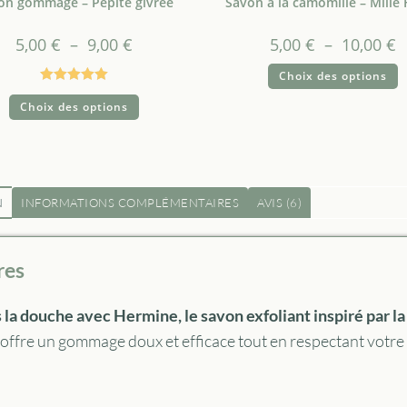
on gommage – Pépite givrée
Savon à la camomille – Mille 
5,00
€
–
9,00
€
5,00
€
–
10,00
€
Choix des options
Note
5.00
Choix des options
sur 5
N
INFORMATIONS COMPLÉMENTAIRES
AVIS (6)
res
la douche avec Hermine, le savon exfoliant inspiré par la
il offre un gommage doux et efficace tout en respectant votre