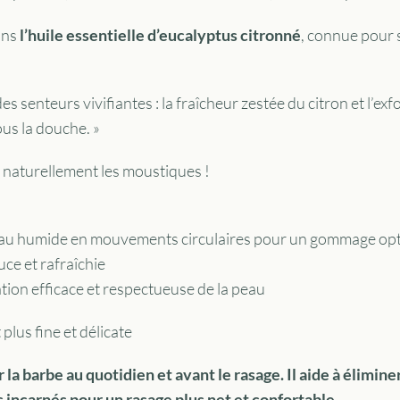
ons
l’huile essentielle d’eucalyptus citronné
, connue pour 
 senteurs vivifiantes : la fraîcheur zestée du citron et l’exf
ous la douche. »
naturellement les moustiques !
peau humide en mouvements circulaires pour un gommage op
ce et rafraîchie
tion efficace et respectueuse de la peau
t plus fine et délicate
la barbe au quotidien et avant le rasage. Il aide à éliminer
ls incarnés pour un rasage plus net et confortable.